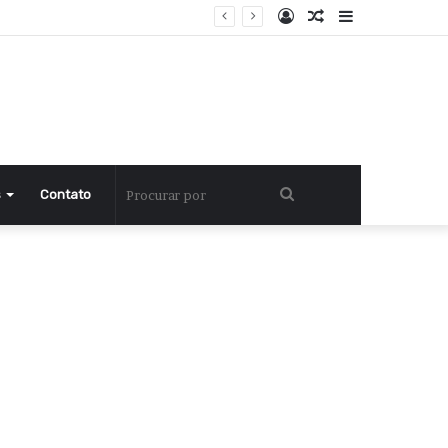
Entrar
Artigo
Barra
aleatório
Lateral
Procurar
s
Contato
por