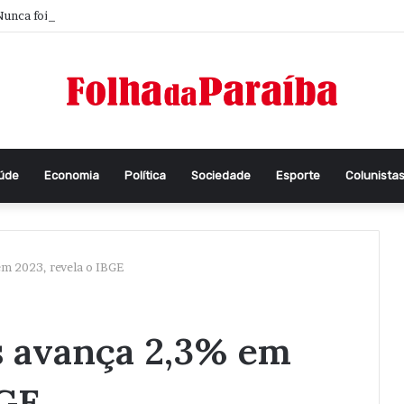
unca foi tão difícil pensar
aúde
Economia
Política
Sociedade
Esporte
Colunista
em 2023, revela o IBGE
s avança 2,3% em
BGE