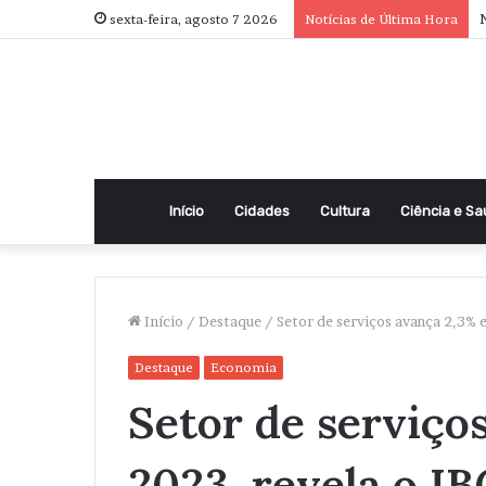
N
sexta-feira, agosto 7 2026
Notícias de Última Hora
Início
Cidades
Cultura
Ciência e S
Início
/
Destaque
/
Setor de serviços avança 2,3% 
Destaque
Economia
Setor de serviço
2023, revela o I