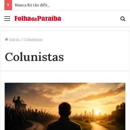
Nunca foi tão difícil pensar
Menu
P
p
Início
/
Colunistas
Colunistas