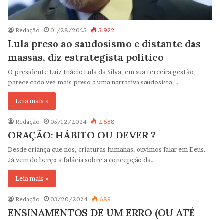
Redação
01/28/2025
5.922
Lula preso ao saudosismo e distante das
massas, diz estrategista político
O presidente Luiz Inácio Lula da Silva, em sua terceira gestão,
parece cada vez mais preso a uma narrativa saudosista,…
Leia mais »
Redação
05/12/2024
2.588
ORAÇÃO: HÁBITO OU DEVER ?
Desde criança que nós, criaturas humanas, ouvimos falar em Deus.
Já vem do berço a falácia sobre a concepção da…
Leia mais »
Redação
03/20/2024
689
ENSINAMENTOS DE UM ERRO (OU ATÉ