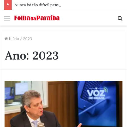
Nunca foi tão difícil pensar
Menu
P
p
Início
/
2023
Ano:
2023