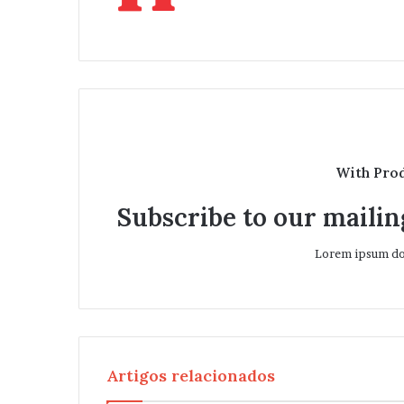
b
s
i
t
e
With Pro
Subscribe to our mailing
Lorem ipsum dol
Artigos relacionados