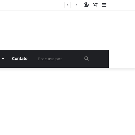
Entrar
Artigo
Barra
aleatório
Lateral
Procurar
s
Contato
por