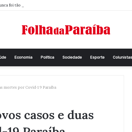
nca foi tão difícil pensar
aúde
Economia
Política
Sociedade
Esporte
Colunista
as mortes por Covid-19 Paraíba
vos casos e duas
-19 Paraíba