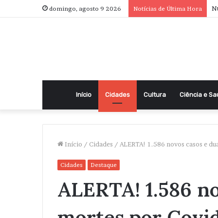
Nu
domingo, agosto 9 2026
Notícias de Última Hora
Início
Cidades
Cultura
Ciência e S
Início
/
Cidades
/
ALERTA! 1.586 novos casos e du
Cidades
Destaque
ALERTA! 1.586 no
mortes por Covid