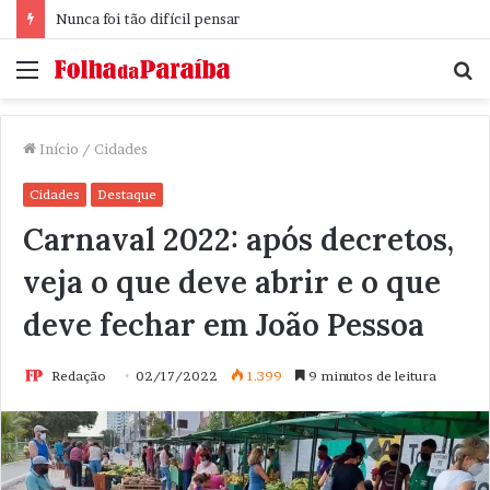
Nunca foi tão difícil pensar
Menu
P
p
Início
/
Cidades
Cidades
Destaque
Carnaval 2022: após decretos,
veja o que deve abrir e o que
deve fechar em João Pessoa
Redação
02/17/2022
1.399
9 minutos de leitura