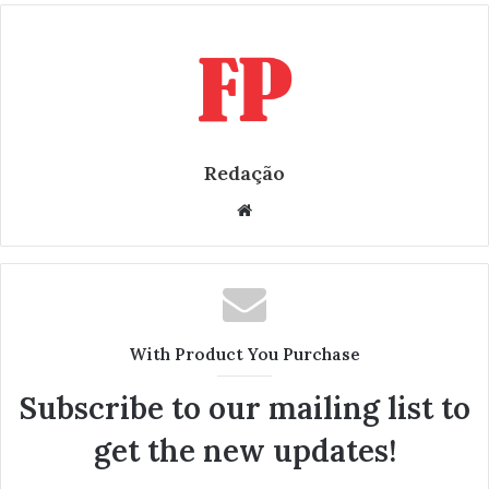
Redação
W
e
b
s
i
t
With Product You Purchase
e
Subscribe to our mailing list to
get the new updates!