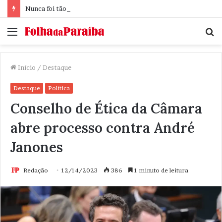
Nunca foi tão difícil pensar
Menu
P
p
Início
/
Destaque
Destaque
Política
Conselho de Ética da Câmara
abre processo contra André
Janones
Redação
12/14/2023
386
1 minuto de leitura