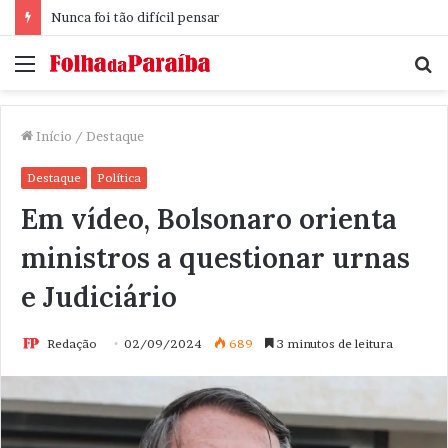
Nunca foi tão difícil pensar
Menu
P
p
Início
/
Destaque
Destaque
Política
Em vídeo, Bolsonaro orienta
ministros a questionar urnas
e Judiciário
Redação
02/09/2024
689
3 minutos de leitura