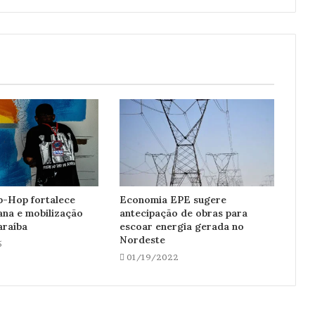
p-Hop fortalece
Economia EPE sugere
ana e mobilização
antecipação de obras para
araíba
escoar energia gerada no
Nordeste
5
01/19/2022