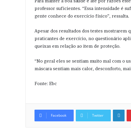
Para manter a boa saúde e até por razões esté
professor suficientes. “Essa intensidade é s
gente conhece do exercício físico”, ressalta.
Apesar dos resultados dos testes mostrarem q
praticantes de exercício, no questionário apl
queixas em relação ao item de proteção.
“No geral eles se sentiam muito mal com o u
máscara sentiam mais calor, desconforto, mai
Fonte: Ebc
Linkedin
Facebook
Twitter