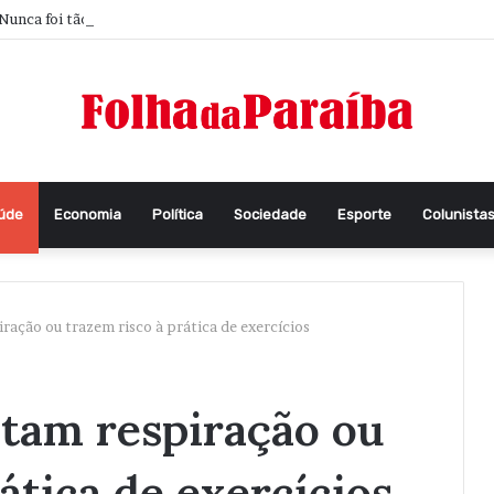
Nunca foi tão difícil pensar
aúde
Economia
Política
Sociedade
Esporte
Colunista
ração ou trazem risco à prática de exercícios
tam respiração ou
ática de exercícios