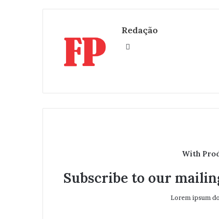
Redação
W
e
b
s
i
t
e
With Pro
Subscribe to our mailing
Lorem ipsum dol