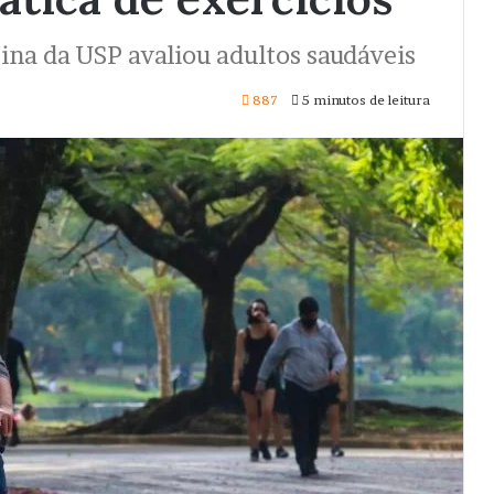
ina da USP avaliou adultos saudáveis
887
5 minutos de leitura