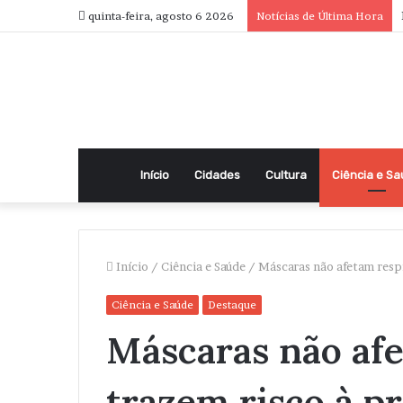
quinta-feira, agosto 6 2026
Notícias de Última Hora
Início
Cidades
Cultura
Ciência e S
Início
/
Ciência e Saúde
/
Máscaras não afetam respi
Ciência e Saúde
Destaque
Máscaras não afe
trazem risco à pr