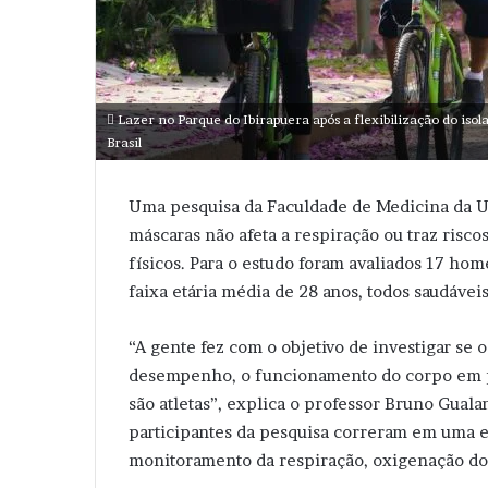
Lazer no Parque do Ibirapuera após a flexibilização do is
Brasil
Uma pesquisa da Faculdade de Medicina da Un
máscaras não afeta a respiração ou traz risco
físicos. Para o estudo foram avaliados 17 h
faixa etária média de 28 anos, todos saudáveis
“A gente fez com o objetivo de investigar se 
desempenho, o funcionamento do corpo em pe
são atletas”, explica o professor Bruno Gualan
participantes da pesquisa correram em uma 
monitoramento da respiração, oxigenação do 