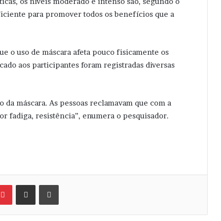
ticas, os níveis moderado e intenso são, segundo o
uficiente para promover todos os benefícios que a
ue o uso de máscara afeta pouco fisicamente os
icado aos participantes foram registradas diversas
so da máscara. As pessoas reclamavam que com a
or fadiga, resistência”, enumera o pesquisador.
Pinterest
Compartilhar via e-mail
Imprimir