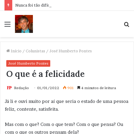
Nunca foi tão difícil pensar
Menu
P
p
Início
/
Colunistas
/
José Humberto Pontes
José Humberto Pontes
O que é a felicidade
Redação
01/01/2022
901
4 minutos de leitura
Já li e ouvi muito por aí que seria o estado de uma pessoa
feliz, contente, satisfeita.
Mas com o que? Com o que tem? Com o que pensa? Ou
com o que os outros pensam dela?