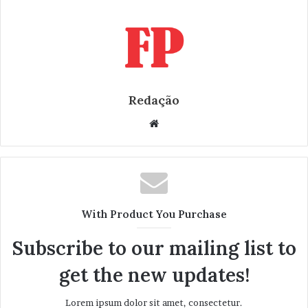
Redação
W
e
b
s
i
t
With Product You Purchase
e
Subscribe to our mailing list to
get the new updates!
Lorem ipsum dolor sit amet, consectetur.