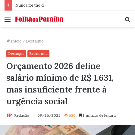
Nunca foi tão difícil pensar
Menu
P
p
Início
/
Destaque
Destaque
Economia
Orçamento 2026 define
salário mínimo de R$ 1.631,
mas insuficiente frente à
urgência social
Redação
09/26/2025
650
1 minuto de leitura