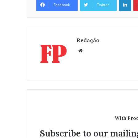
Facebook
Twitter
Redação
W
e
b
s
i
t
e
With Pro
Subscribe to our mailing