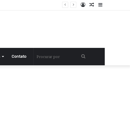
Entrar
Artigo
Barra
aleatório
Lateral
Procurar
s
Contato
por