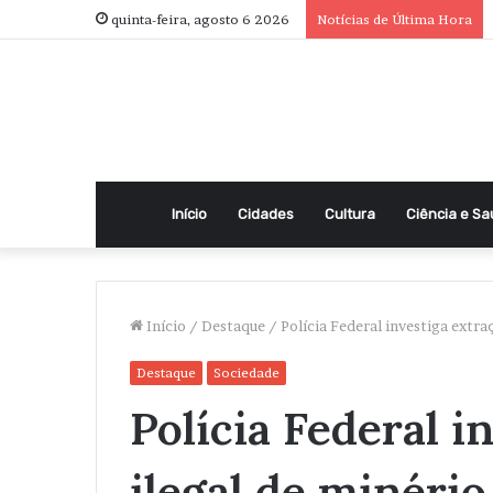
quinta-feira, agosto 6 2026
Notícias de Última Hora
Início
Cidades
Cultura
Ciência e S
Início
/
Destaque
/
Polícia Federal investiga extra
Destaque
Sociedade
Polícia Federal i
ilegal de minéri