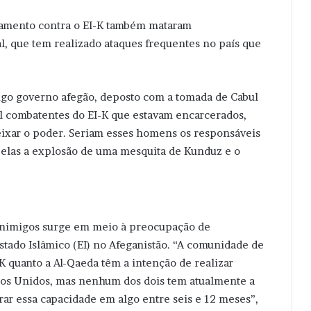
amento contra o EI-K também mataram
l, que tem realizado ataques frequentes no país que
ntigo governo afegão, deposto com a tomada de Cabul
mil combatentes do EI-K que estavam encarcerados,
eixar o poder. Seriam esses homens os responsáveis
e elas a explosão de uma mesquita de Kunduz e o
 inimigos surge em meio à preocupação de
tado Islâmico (EI) no Afeganistão. “A comunidade de
-K quanto a Al-Qaeda têm a intenção de realizar
ados Unidos, mas nenhum dos dois tem atualmente a
rar essa capacidade em algo entre seis e 12 meses”,