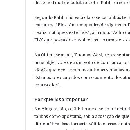
disse no final de outubro Colin Kahl, tercei
Segundo Kahl, não está claro se os talibãs ter
estrutura. “Eles têm um quadro de alguns mil
realizar ataques externos”, afirmou. “Acho q
EI-K que possa desenvolver os recursos e a ca
Na última semana, Thomas West, representante
mais objetivo e deu um voto de confiança ao
afegãs que ocorreram nas últimas semanas nas
Estamos preocupados com o aumento dos ataq
contra eles”.
Por que isso importa?
No Afeganistão, o EI-K tende a ser o principa
talibãs como apóstatas, sob a acusação de q
diplomática. Isso tornaria válido o assassina