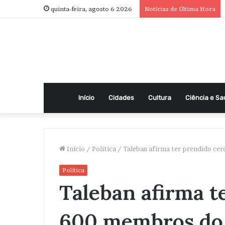
quinta-feira, agosto 6 2026
Notícias de Última Hora
Início
Cidades
Cultura
Ciência e S
Início
/
Política
/
Taleban afirma ter prendido cer
Política
Taleban afirma t
600 membros do