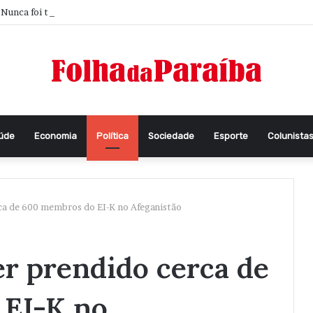
Nunca foi tão difícil pensar
aúde
Economia
Política
Sociedade
Esporte
Colunista
ca de 600 membros do EI-K no Afeganistão
er prendido cerca de
 EI-K no