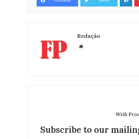
Facebook
Twitter
Redação
W
e
b
s
i
t
e
With Pro
Subscribe to our mailing