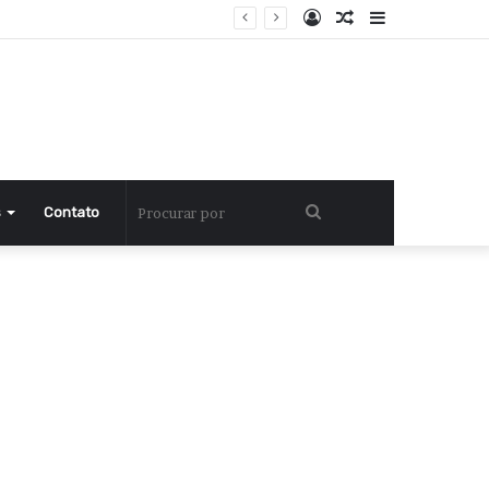
Entrar
Artigo
Barra
aleatório
Lateral
Procurar
s
Contato
por