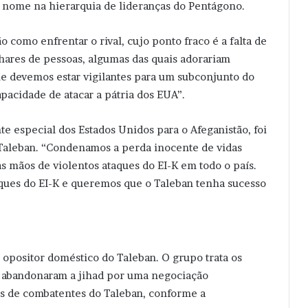
ro nome na hierarquia de lideranças do Pentágono.
ão como enfrentar o rival, cujo ponto fraco é a falta de
hares de pessoas, algumas das quais adorariam
ue devemos estar vigilantes para um subconjunto do
pacidade de atacar a pátria dos EUA”.
 especial dos Estados Unidos para o Afeganistão, foi
 Taleban. “Condenamos a perda inocente de vidas
 mãos de violentos ataques do EI-K em todo o país.
ues do EI-K e queremos que o Taleban tenha sucesso
l opositor doméstico do Taleban. O grupo trata os
ue abandonaram a jihad por uma negociação
tos de combatentes do Taleban, conforme a