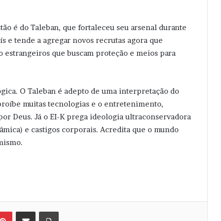
ão é do Taleban, que fortaleceu seu arsenal durante
aís e tende a agregar novos recrutas agora que
o estrangeiros que buscam proteção e meios para
lógica. O Taleban é adepto de uma interpretação do
proíbe muitas tecnologias e o entretenimento,
or Deus. Já o EI-K prega ideologia ultraconservadora
slâmica) e castigos corporais. Acredita que o mundo
amismo.
Pinterest
Compartilhar via e-mail
Imprimir