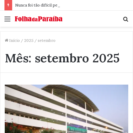
Nunca foi tão difícil pensar
Menu
P
p
Início
/
2025
/
setembro
Mês:
setembro 2025