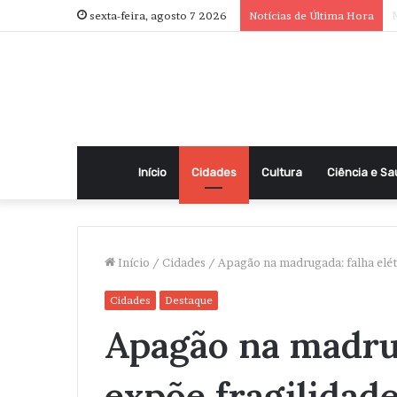
N
sexta-feira, agosto 7 2026
Notícias de Última Hora
Início
Cidades
Cultura
Ciência e S
Início
/
Cidades
/
Apagão na madrugada: falha elétr
Cidades
Destaque
Apagão na madrug
expõe fragilidade