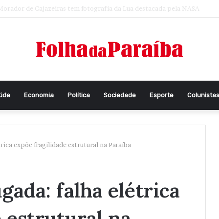
unca foi tão difícil pensar
aúde
Economia
Política
Sociedade
Esporte
Colunista
ica expõe fragilidade estrutural na Paraíba
ada: falha elétrica
 estrutural na