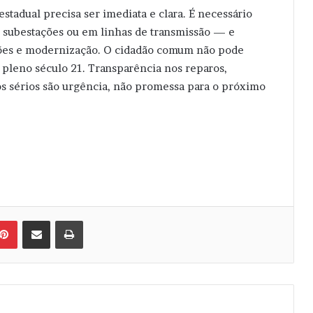
stadual precisa ser imediata e clara. É necessário
 subestações ou em linhas de transmissão — e
ções e modernização. O cidadão comum não pode
 pleno século 21. Transparência nos reparos,
os sérios são urgência, não promessa para o próximo
Pinterest
Compartilhar via e-mail
Imprimir