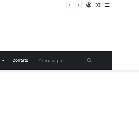
Entrar
Artigo
Barra
aleatório
Lateral
Procurar
s
Contato
por