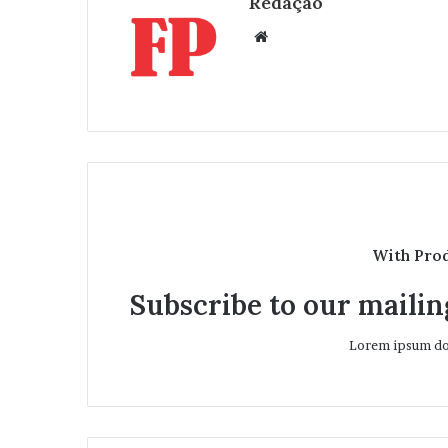
Redação
W
e
b
s
i
t
e
With Pro
Subscribe to our mailing
Lorem ipsum dol