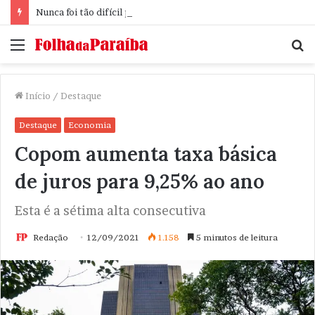
Nunca foi tão difícil pensar
Menu
P
p
Início
/
Destaque
Destaque
Economia
Copom aumenta taxa básica
de juros para 9,25% ao ano
Esta é a sétima alta consecutiva
Redação
12/09/2021
1.158
5 minutos de leitura