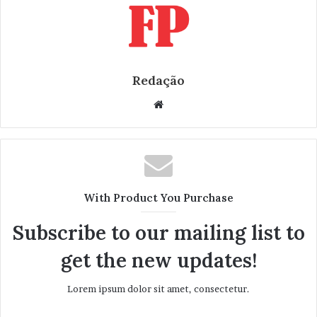
Redação
W
e
b
s
i
t
With Product You Purchase
e
Subscribe to our mailing list to
get the new updates!
Lorem ipsum dolor sit amet, consectetur.