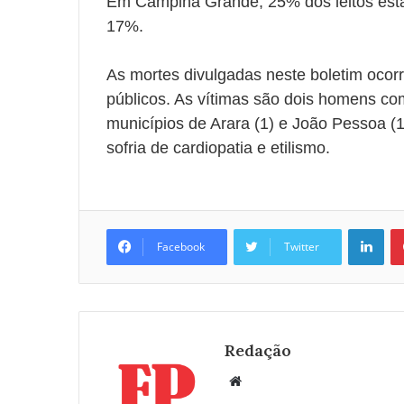
Em Campina Grande, 25% dos leitos est
17%.
As mortes divulgadas neste boletim ocor
públicos. As vítimas são dois homens co
municípios de Arara (1) e João Pessoa (1)
sofria de cardiopatia e etilismo.
Linkedin
Facebook
Twitter
Redação
W
e