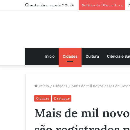
N
sexta-feira, agosto 7 2026
Notícias de Última Hora
Início
Cidades
Cultura
Ciência e S
Início
/
Cidades
/
Mais de mil novos casos de Covid
Cidades
Destaque
Mais de mil novo
são registrados 