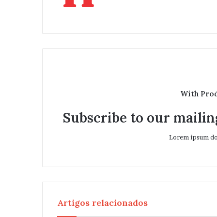
b
s
i
t
e
With Pro
Subscribe to our mailing
Lorem ipsum dol
Artigos relacionados