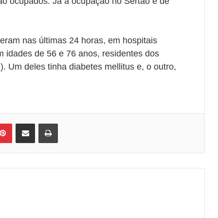
ão ocupados. Já a ocupação no Sertão é de
reram nas últimas 24 horas, em hospitais
m idades de 56 e 76 anos, residentes dos
. Um deles tinha diabetes mellitus e, o outro,
Pinterest
Compartilhar via e-mail
Imprimir