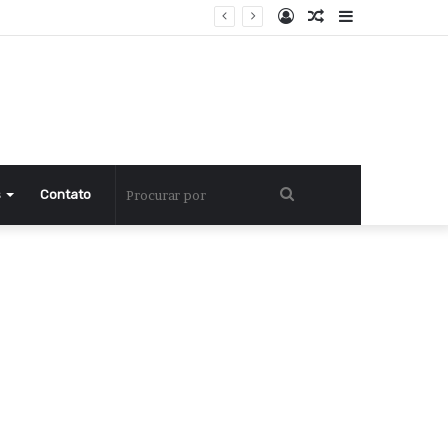
Entrar
Artigo
Barra
aleatório
Lateral
Procurar
s
Contato
por