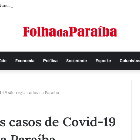
unca foi tão difícil pensar
aúde
Economia
Política
Sociedade
Esporte
Colunista
-19 são registrados na Paraíba
s casos de Covid-19
na Paraíba