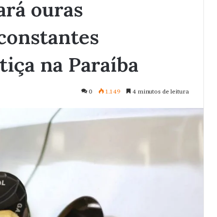
ará ouras
 constantes
tiça na Paraíba
0
1.149
4 minutos de leitura