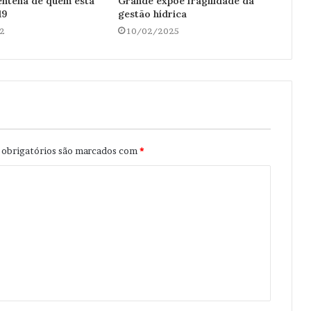
entena de quem está
Grande expõe fragilidade da
19
gestão hídrica
2
10/02/2025
obrigatórios são marcados com
*