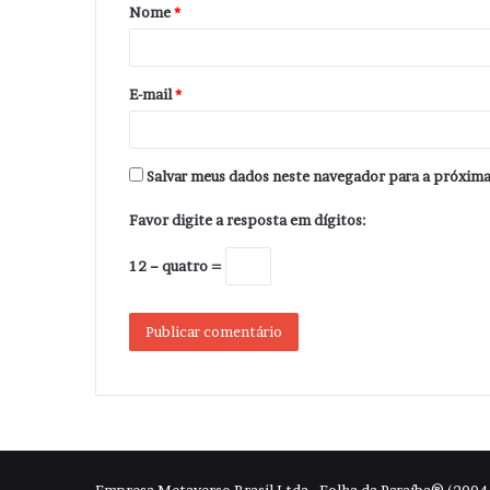
Nome
*
r
i
o
E-mail
*
*
Salvar meus dados neste navegador para a próxima
Favor digite a resposta em dígitos:
12 − quatro =