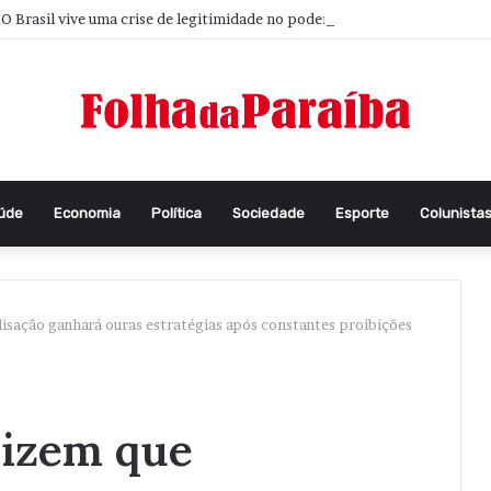
O Brasil vive uma crise de legitimidade no poder
aúde
Economia
Política
Sociedade
Esporte
Colunista
isação ganhará ouras estratégias após constantes proibições
izem que