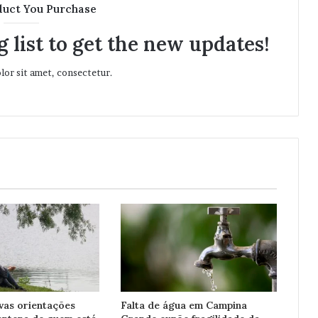
duct You Purchase
 list to get the new updates!
or sit amet, consectetur.
vas orientações
Falta de água em Campina