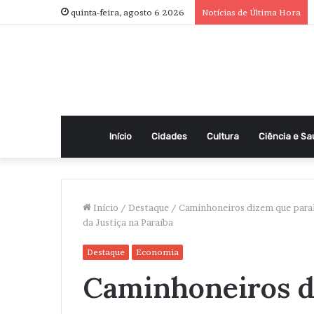
quinta-feira, agosto 6 2026
Notícias de Última Hora
Início
Cidades
Cultura
Ciência e S
Início
/
Destaque
/
Caminhoneiros dizem que paral
da Justiça na Paraíba
Destaque
Economia
Caminhoneiros d