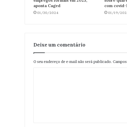
empregos formais em 2023,
sobre quar
aponta Caged
com covid-
01/30/2024
01/19/202
Deixe um comentário
O seu endereço de e-mail não será publicado.
Campos 
C
o
m
e
n
t
á