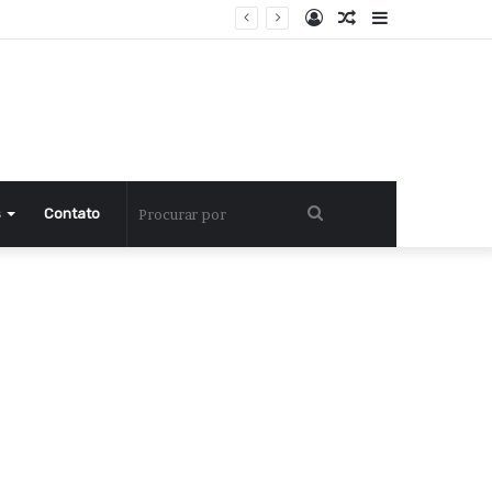
Entrar
Artigo
Barra
aleatório
Lateral
Procurar
s
Contato
por