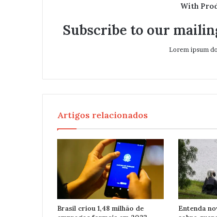
With Pro
Subscribe to our mailing
Lorem ipsum dol
Artigos relacionados
Brasil criou 1,48 milhão de
Entenda no